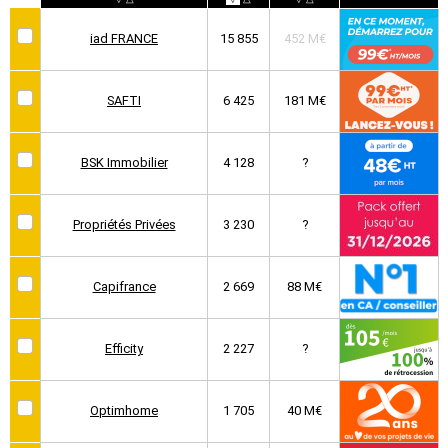
iad FRANCE
15 855
452 M€
SAFTI
6 425
181 M€
BSK Immobilier
4 128
?
Propriétés Privées
3 230
?
Capifrance
2 669
88 M€
Efficity
2 227
?
Optimhome
1 705
40 M€