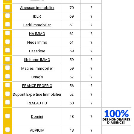
Abessan immobilier
70
?
IDLR
69
?
Ledil Immobilier
63
?
HA.IMMO
62
?
Neos Immo
61
?
Casarèse
59
?
lifehome IMMO
59
?
Maclès immobilier
59
?
Bring’s
57
?
FRANCE PROPRIO
56
?
Dupont Expertise Immobilier
52
?
RESEAU HB
50
?
Domini
48
?
ADVICIM
48
?