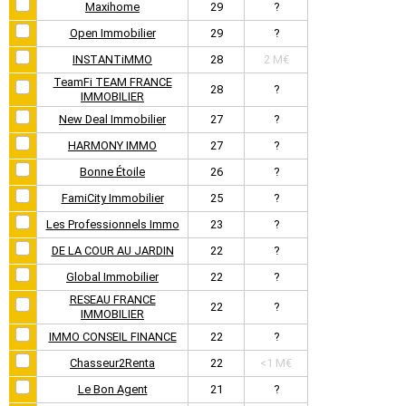
Maxihome
29
?
Open Immobilier
29
?
INSTANTiMMO
28
2 M€
TeamFi TEAM FRANCE
28
?
IMMOBILIER
New Deal Immobilier
27
?
HARMONY IMMO
27
?
Bonne Étoile
26
?
FamiCity Immobilier
25
?
Les Professionnels Immo
23
?
DE LA COUR AU JARDIN
22
?
Global Immobilier
22
?
RESEAU FRANCE
22
?
IMMOBILIER
IMMO CONSEIL FINANCE
22
?
Chasseur2Renta
22
<1 M€
Le Bon Agent
21
?