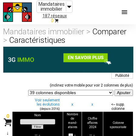
Mandataires
immobilier
187 réseaux
0
Mandataires immobilier >
Comparer
>
Caractéristiques
Publicité
(inclinez votre mobile pour voir 2 colonnes de plus)
Voir seulement
x
les évolutions
x
<-- supp.
colonne
(depuis 2016)
Nombre
0
Nom
de
Chiffre
mand-
affaires
Colonne
ataires
2024
sponsorisée
↓
▽
△
▽
△
▽
△