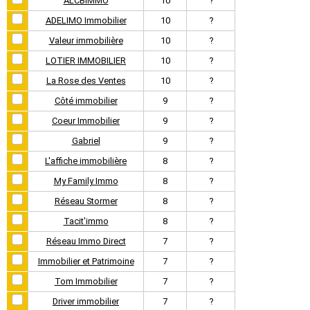
ALCBIMMO
10
?
ADELIMO Immobilier
10
?
Valeur immobilière
10
?
LOTIER IMMOBILIER
10
?
La Rose des Ventes
10
?
Côté immobilier
9
?
Coeur Immobilier
9
?
Gabriel
9
?
L'affiche immobilière
8
?
My Family Immo
8
?
Réseau Stormer
8
?
Tacit'immo
8
?
Réseau Immo Direct
7
?
Immobilier et Patrimoine
7
?
Tom Immobilier
7
?
Driver immobilier
7
?