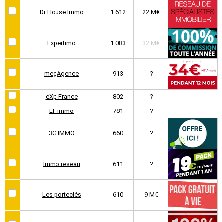
Dr House Immo
1 612
22 M€
Expertimo
1 083
32 M€
megAgence
913
?
eXp France
802
?
LF immo
781
?
3G IMMO
660
?
Immo reseau
611
?
Les porteclés
610
9 M€