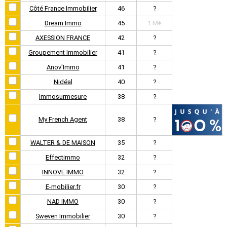
Côté France Immobilier
46
?
Dream Immo
45
1 M€
AXESSION FRANCE
42
?
Groupement Immobilier
41
?
Anov'Immo
41
?
Nidéal
40
?
Immosurmesure
38
?
My French Agent
38
?
WALTER & DE MAISON
35
?
Effectimmo
32
?
INNOVE IMMO
32
?
E-mobilier.fr
30
?
NAD IMMO
30
?
Sweven Immobilier
30
?