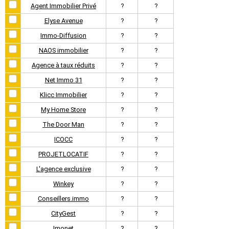
Agent Immobilier Privé
?
?
Elyse Avenue
?
?
Immo-Diffusion
?
?
NAOS immobilier
?
?
Agence à taux réduits
?
?
Net Immo 31
?
?
Klicc Immobilier
?
?
My Home Store
?
?
The Door Man
?
?
ICOCC
?
?
PROJETLOCATIF
?
?
L'agence exclusive
?
?
Winkey
?
?
Conseillers.immo
?
?
CityGest
?
?
Imonet
?
?