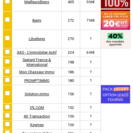
MeilleursBiens
405
9 M€
Ikami
272
7 M€
Liberkeys
270
?
AXO - L'immobilier Actif
224
6 M€
Sextant France &
198
?
International
Mon Chasseur Immo
186
?
PROMPTIMMO
180
?
Solution.immo
156
?
3%.COM
152
?
AV Transaction
136
?
Keymex
136
?