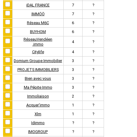
iDAL FRANCE
7
?
IMMÖÖ
7
?
Réseau M6C
6
?
BUYHOM
6
?
RéseauVendéen
4
?
.immo
Citylife
4
?
Domium Groupe Immobilier
3
?
PROJETS IMMOBILIERS
3
?
Bien avec vous
3
?
Ma Pépite Immo
3
?
Immoliaison
2
?
Acquer'immo
1
?
Xlm
1
?
Idimmo
?
?
IMOGROUP
?
?