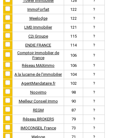
Tower Immobilier
126
?
ImmoForfait
122
?
Weelodge
122
?
LMD Immobilier
121
?
C2i Groupe
115
?
ENDIE FRANCE
114
?
Comptoir Immobilier de
106
?
France
Réseau MAXimmo
106
?
A la lucarne de l'immobilier
104
?
AgentMandataire.fr
102
?
Noovimo
98
?
Meilleur Conseil Immo
90
?
REGM
87
?
Réseau BROKERS
79
?
IMOCONSEIL France
73
?
Weloge
71
?