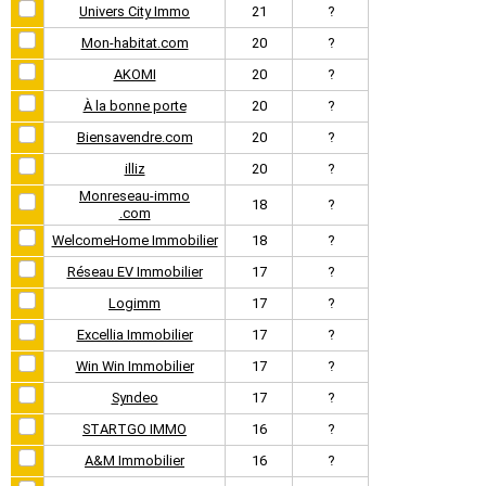
Univers City Immo
21
?
Mon-habitat.com
20
?
AKOMI
20
?
À la bonne porte
20
?
Biensavendre.com
20
?
illiz
20
?
Monreseau-immo
18
?
.com
WelcomeHome Immobilier
18
?
Réseau EV Immobilier
17
?
Logimm
17
?
Excellia Immobilier
17
?
Win Win Immobilier
17
?
Syndeo
17
?
STARTGO IMMO
16
?
A&M Immobilier
16
?