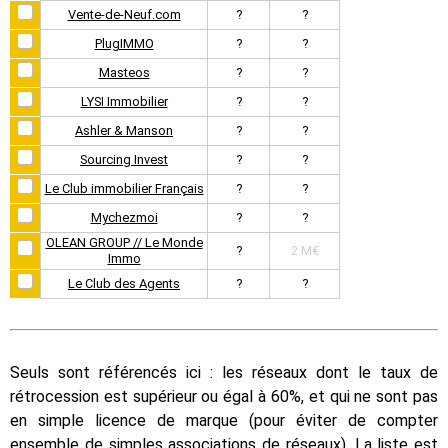
Vente-de-Neuf.com
?
?
PlugIMMO
?
?
Masteos
?
?
LYSI Immobilier
?
?
Ashler & Manson
?
?
Sourcing Invest
?
?
Le Club immobilier Français
?
?
Mychezmoi
?
?
OLEAN GROUP // Le Monde
?
2 M€
Immo
Le Club des Agents
?
?
Seuls sont référencés ici : les réseaux dont le taux de
rétrocession est supérieur ou égal à 60%, et qui ne sont pas
en simple licence de marque (pour éviter de compter
ensemble de simples associations de réseaux). La liste est