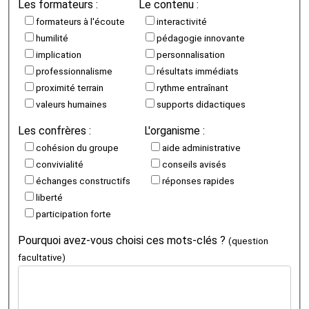
Les formateurs :
Le contenu :
formateurs à l'écoute
interactivité
humilité
pédagogie innovante
implication
personnalisation
professionnalisme
résultats immédiats
proximité terrain
rythme entraînant
valeurs humaines
supports didactiques
Les confrères :
L'organisme :
cohésion du groupe
aide administrative
convivialité
conseils avisés
échanges constructifs
réponses rapides
liberté
participation forte
Pourquoi avez-vous choisi ces mots-clés ?
(question
facultative)