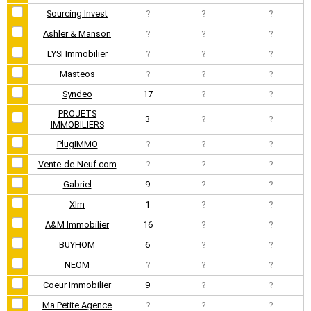
Sourcing Invest
?
?
?
Ashler & Manson
?
?
?
LYSI Immobilier
?
?
?
Masteos
?
?
?
Syndeo
17
?
?
PROJETS
3
?
?
IMMOBILIERS
PlugIMMO
?
?
?
Vente-de-Neuf.com
?
?
?
Gabriel
9
?
?
Xlm
1
?
?
A&M Immobilier
16
?
?
BUYHOM
6
?
?
NEOM
?
?
?
Coeur Immobilier
9
?
?
Ma Petite Agence
?
?
?