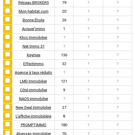
Réseau BROKERS
79
?
?
Mon-habitat.com
20
?
?
Bonne Étoile
26
?
?
Acquer'immo
1
?
?
Klicc Immobilier
?
?
?
Net Immo 31
?
?
?
Keymex
136
?
?
Effectimmo
32
?
?
Agence à taux réduits
?
?
?
LMD Immobilier
121
?
?
Côté immobilier
9
?
?
NAOS immobilier
?
?
?
New Deal Immobilier
27
?
?
L'affiche immobilière
8
?
?
PROMPTIMMO
180
?
?
Abessan immobilier
70
?
?