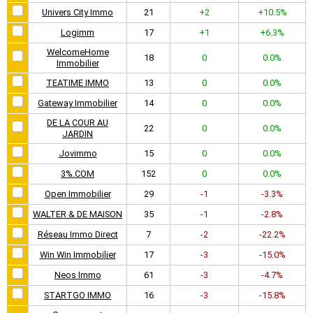
Univers City Immo
21
+2
+10.5%
Logimm
17
+1
+6.3%
WelcomeHome
18
0
0.0%
Immobilier
TEATIME IMMO
13
0
0.0%
Gateway Immobilier
14
0
0.0%
DE LA COUR AU
22
0
0.0%
JARDIN
Jovimmo
15
0
0.0%
3%.COM
152
0
0.0%
Open Immobilier
29
-1
-3.3%
WALTER & DE MAISON
35
-1
-2.8%
Réseau Immo Direct
7
-2
-22.2%
Win Win Immobilier
17
-3
-15.0%
Neos Immo
61
-3
-4.7%
STARTGO IMMO
16
-3
-15.8%