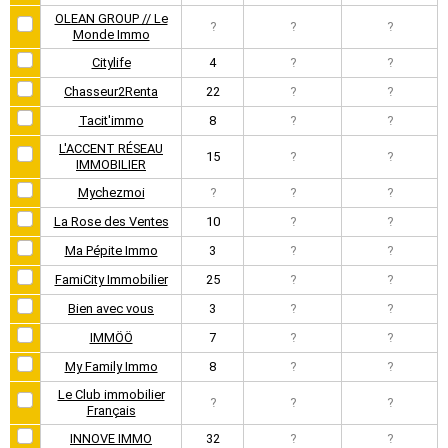
OLEAN GROUP // Le
?
?
?
Monde Immo
Citylife
4
?
?
Chasseur2Renta
22
?
?
Tacit'immo
8
?
?
L'ACCENT RÉSEAU
15
?
?
IMMOBILIER
Mychezmoi
?
?
?
La Rose des Ventes
10
?
?
Ma Pépite Immo
3
?
?
FamiCity Immobilier
25
?
?
Bien avec vous
3
?
?
IMMÖÖ
7
?
?
My Family Immo
8
?
?
Le Club immobilier
?
?
?
Français
INNOVE IMMO
32
?
?