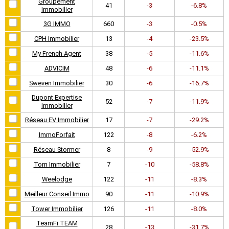
Groupement
41
-3
-6.8%
Immobilier
3G IMMO
660
-3
-0.5%
CPH Immobilier
13
-4
-23.5%
My French Agent
38
-5
-11.6%
ADVICIM
48
-6
-11.1%
Sweven Immobilier
30
-6
-16.7%
Dupont Expertise
52
-7
-11.9%
Immobilier
Réseau EV Immobilier
17
-7
-29.2%
ImmoForfait
122
-8
-6.2%
Réseau Stormer
8
-9
-52.9%
Tom Immobilier
7
-10
-58.8%
Weelodge
122
-11
-8.3%
Meilleur Conseil Immo
90
-11
-10.9%
Tower Immobilier
126
-11
-8.0%
TeamFi TEAM
28
-13
-31.7%