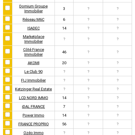
Domium Groupe
3
?
?
Immobilier
Réseau M6C
6
?
?
ISADEC
14
?
?
Marketplace
?
?
?
Immobilier
Côté France
46
?
?
Immobilier
AKOMI
20
?
?
Le Club 90
?
?
?
FIJ Immobilier
?
?
?
Ketzinger Real Estate
?
?
?
LCD NORD IMMO
14
?
?
iDAL FRANCE
7
?
?
Power Immo
14
?
?
FRANCE PROPRIO
56
?
?
Ozéo Immo
?
?
?