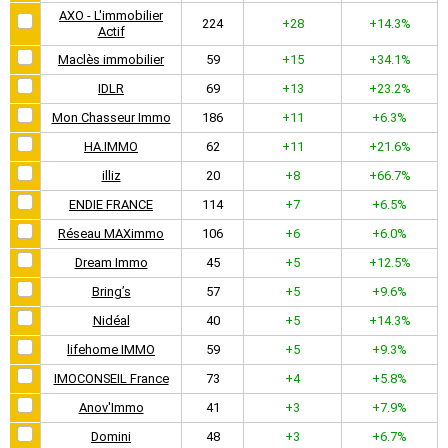
AXO - L'immobilier
224
+28
+14.3%
Actif
Maclès immobilier
59
+15
+34.1%
IDLR
69
+13
+23.2%
Mon Chasseur Immo
186
+11
+6.3%
HA.IMMO
62
+11
+21.6%
illiz
20
+8
+66.7%
ENDIE FRANCE
114
+7
+6.5%
Réseau MAXimmo
106
+6
+6.0%
Dream Immo
45
+5
+12.5%
Bring’s
57
+5
+9.6%
Nidéal
40
+5
+14.3%
lifehome IMMO
59
+5
+9.3%
IMOCONSEIL France
73
+4
+5.8%
Anov'Immo
41
+3
+7.9%
Domini
48
+3
+6.7%