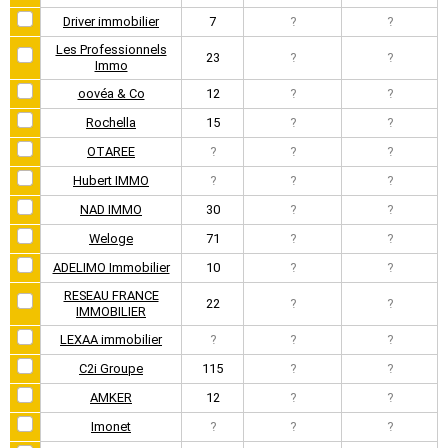
Driver immobilier
7
?
?
Les Professionnels
23
?
?
Immo
oovéa & Co
12
?
?
Rochella
15
?
?
OTAREE
?
?
?
Hubert IMMO
?
?
?
NAD IMMO
30
?
?
Weloge
71
?
?
ADELIMO Immobilier
10
?
?
RESEAU FRANCE
22
?
?
IMMOBILIER
LEXAA immobilier
?
?
?
C2i Groupe
115
?
?
AMKER
12
?
?
Imonet
?
?
?