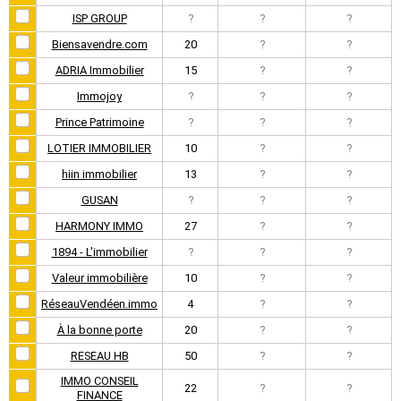
ISP GROUP
?
?
?
Biensavendre.com
20
?
?
ADRIA Immobilier
15
?
?
Immojoy
?
?
?
Prince Patrimoine
?
?
?
LOTIER IMMOBILIER
10
?
?
hiin immobilier
13
?
?
GUSAN
?
?
?
HARMONY IMMO
27
?
?
1894 - L'immobilier
?
?
?
Valeur immobilière
10
?
?
RéseauVendéen.immo
4
?
?
À la bonne porte
20
?
?
RESEAU HB
50
?
?
IMMO CONSEIL
22
?
?
FINANCE