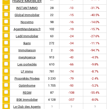
FRANCE IMMOBILIER
INSTANTiMMO
28
-13
-31.7%
Global Immobilier
22
-15
-40.5%
Noovimo
98
-16
-14.0%
AgentMandataire.fr
102
-19
-15.7%
Ledil Immobilier
63
-24
-27.6%
Ikami
272
-34
-11.1%
Immoliaison
2
-36
-94.7%
megAgence
913
-43
-4.5%
Les porteclés
610
-66
-9.8%
LF immo
781
-74
-8.7%
Propriétés Privées
3 230
-79
-2.4%
Optimhome
1 705
-93
-5.2%
REGM
87
-108
-55.4%
BSK Immobilier
4 128
-357
-8.0%
Le Club des Agents
?
?
?