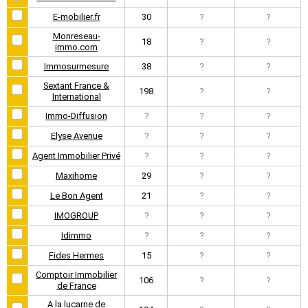
E-mobilier.fr
30
?
?
Monreseau-
18
?
?
immo.com
Immosurmesure
38
?
?
Sextant France &
198
?
?
International
Immo-Diffusion
?
?
?
Elyse Avenue
?
?
?
Agent Immobilier Privé
?
?
?
Maxihome
29
?
?
Le Bon Agent
21
?
?
IMOGROUP
?
?
?
Idimmo
?
?
?
Fides Hermes
15
?
?
Comptoir Immobilier
106
?
?
de France
A la lucarne de