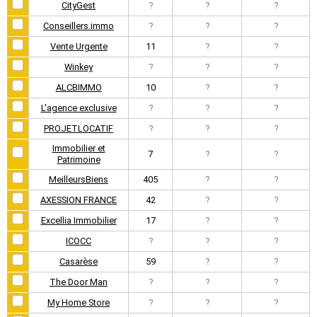
CityGest
?
?
?
Conseillers.immo
?
?
?
Vente Urgente
11
?
?
Winkey
?
?
?
ALCBIMMO
10
?
?
L'agence exclusive
?
?
?
PROJETLOCATIF
?
?
?
Immobilier et
7
?
?
Patrimoine
MeilleursBiens
405
?
?
AXESSION FRANCE
42
?
?
Excellia Immobilier
17
?
?
ICOCC
?
?
?
Casarèse
59
?
?
The Door Man
?
?
?
My Home Store
?
?
?