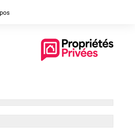
opos
ontacter
mmes-nous ?