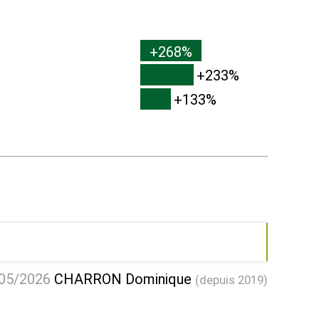
+268%
+233%
+133%
05/2026
CHARRON Dominique
(depuis 2019)