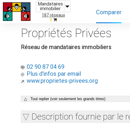
Mandataires
immobilier
Comparer
187 réseaux
0
Caractéristiques
Propriétés Privées
Évolutions
Réseau de mandataires immobiliers
Implantations
Recommandatio
02 90 87 04 69
Plus d'infos par email
Organismes de f
www.proprietes-privees.org
△ Tout replier (voir seulement les grands titres)
Description fournie par le 