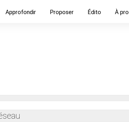
Approfondir
Proposer
Édito
À pr
Demandes de
Recommander son réseau
Newsletter
Nous c
documentation
Recommander un
Métier
Qui so
Rencontres autour d'un
organisme de formation
Portails immobiliers
café
Dispo "autour d'un café"
ns
Café du commerce
Cercles inter-agences
Publicité (pour réseaux)
ormation
Label Libre max
réseau