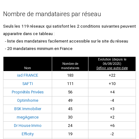
Nombre de mandataires par réseau
Seuls les 119 réseaux qui satisfont les 2 conditions suivantes peuvent
apparaitre dans ce tableau :
- liste des mandataires facilement accessible sur le site du réseau
- 20 mandataires minimum en France
Evolution (depuis le
Nombre de
06/08/2025)
Nom
mandataires
Définir une autre date
iad FRANCE
183
+22
SAFTI
111
+10
Propriétés Privées
56
+4
Optimhome
49
-4
BSK Immobilier
45
+3
megAgence
30
+2
Dr House Immo
24
+6
Efficity
19
-2