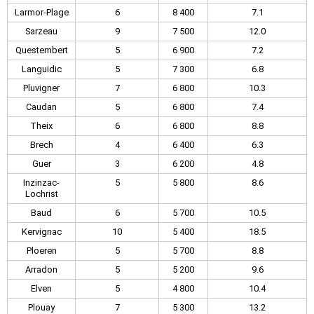
Larmor-Plage
6
8 400
7.1
Sarzeau
9
7 500
12.0
Questembert
5
6 900
7.2
Languidic
5
7 300
6.8
Pluvigner
7
6 800
10.3
Caudan
5
6 800
7.4
Theix
6
6 800
8.8
Brech
4
6 400
6.3
Guer
3
6 200
4.8
Inzinzac-
5
5 800
8.6
Lochrist
Baud
6
5 700
10.5
Kervignac
10
5 400
18.5
Ploeren
5
5 700
8.8
Arradon
5
5 200
9.6
Elven
5
4 800
10.4
Plouay
7
5 300
13.2