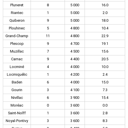
Pluneret
8
5 000
16.0
Riantec
1
5 000
2.0
Quiberon
9
5 000
18.0
Plouhinec
5
4 800
10.4
Grand-Champ
11
4 800
22.9
Plescop
9
4 700
19.1
Muzillac
7
4 500
15.6
Carnac
9
4 400
20.5
Locminé
4
4 000
10.0
Locmiquélic
1
4 200
2.4
Baden
6
4 000
15.0
Gourin
3
4 100
7.3
Nivillac
6
3 900
15.4
Moréac
0
3 600
0.0
Saint-Nolff
1
3 600
2.8
Noyal-Pontivy
3
3 600
8.3