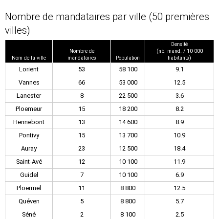
Nombre de mandataires par ville (50 premières
villes)
Densité
Nombre de
(nb. mand. / 10 000
Nom de la ville
mandataires
Population
habitants)
Lorient
53
58 100
9.1
Vannes
66
53 000
12.5
Lanester
8
22 500
3.6
Ploemeur
15
18 200
8.2
Hennebont
13
14 600
8.9
Pontivy
15
13 700
10.9
Auray
23
12 500
18.4
Saint-Avé
12
10 100
11.9
Guidel
7
10 100
6.9
Ploërmel
11
8 800
12.5
Quéven
5
8 800
5.7
Séné
2
8 100
2.5