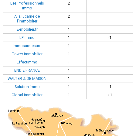
Les Professionnels
2
Immo
A la lucarne de
2
l'immobilier
E-mobilier.fr
1
LF immo
1
-1
Immosurmesure
1
Tower Immobilier
1
Effectimmo
1
ENDIE FRANCE
1
WALTER & DE MAISON
1
Solution.immo
1
-1
Global Immobilier
1
+1