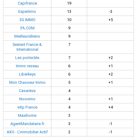
Capifrance
19
Expertimo
13
-3
3G IMMO
10
+5
3%.COM
9
MeilleursBiens
9
Sextant France &
7
International
Les porteclés
7
+2
Immo reseau
6
+1
Liberkeys
6
+2
Mon Chasseur Immo
5
+1
Casarèse
4
Noovimo
4
+1
eXp France
4
+4
Maxihome
3
AgentMandataire.fr
3
-1
AXO - L'immobilier Actif
2
-1