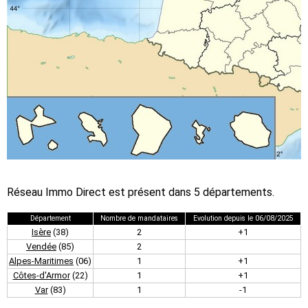
Réseau Immo Direct est présent dans 5 départements.
Département
Nombre de mandataires
Evolution depuis le 06/08/2025
Isère
(38)
2
+1
Vendée
(85)
2
Alpes-Maritimes
(06)
1
+1
Côtes-d'Armor
(22)
1
+1
Var
(83)
1
-1