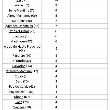
Var
(83)
10
Aisne
(02)
9
Seine-Maritime
(76)
9
Alpes-Maritimes
(06)
8
Morbihan
(56)
7
Pyrénées-Orientales
(66)
7
Côtes-d'Armor
(22)
6
Landes
(40)
6
Martinique
(972)
6
Alpes-de-Haute-Provence
5
(04)
Finistère
(29)
5
Gironde
(33)
5
Calvados
(14)
4
Charente-Maritime
(17)
4
Corse
(20)
4
Gard
(30)
4
Pas-de-Calais
(62)
4
Puy-de-Dôme
(63)
4
Rhône
(69)
4
Paris
(75)
4
Yvelines
(78)
4