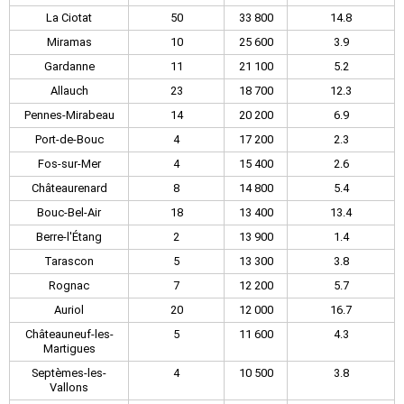
La Ciotat
50
33 800
14.8
Miramas
10
25 600
3.9
Gardanne
11
21 100
5.2
Allauch
23
18 700
12.3
Pennes-Mirabeau
14
20 200
6.9
Port-de-Bouc
4
17 200
2.3
Fos-sur-Mer
4
15 400
2.6
Châteaurenard
8
14 800
5.4
Bouc-Bel-Air
18
13 400
13.4
Berre-l'Étang
2
13 900
1.4
Tarascon
5
13 300
3.8
Rognac
7
12 200
5.7
Auriol
20
12 000
16.7
Châteauneuf-les-
5
11 600
4.3
Martigues
Septèmes-les-
4
10 500
3.8
Vallons