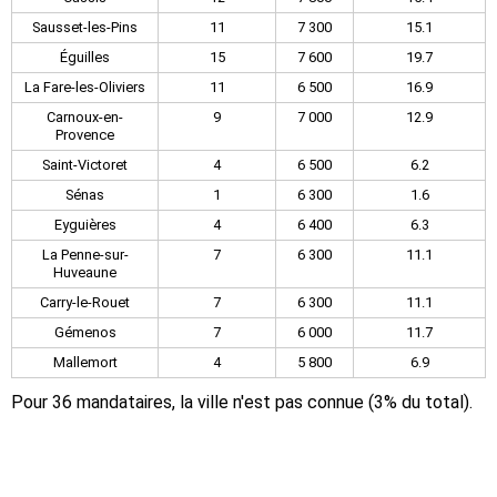
Sausset-les-Pins
11
7 300
15.1
Éguilles
15
7 600
19.7
La Fare-les-Oliviers
11
6 500
16.9
Carnoux-en-
9
7 000
12.9
Provence
Saint-Victoret
4
6 500
6.2
Sénas
1
6 300
1.6
Eyguières
4
6 400
6.3
La Penne-sur-
7
6 300
11.1
Huveaune
Carry-le-Rouet
7
6 300
11.1
Gémenos
7
6 000
11.7
Mallemort
4
5 800
6.9
Pour 36 mandataires, la ville n'est pas connue (3% du total).