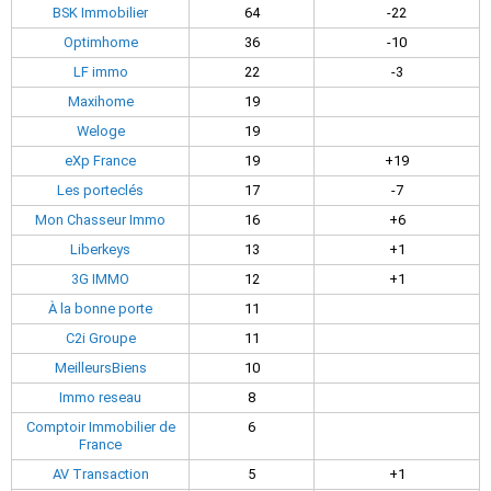
BSK Immobilier
64
-22
Optimhome
36
-10
LF immo
22
-3
Maxihome
19
Weloge
19
eXp France
19
+19
Les porteclés
17
-7
Mon Chasseur Immo
16
+6
Liberkeys
13
+1
3G IMMO
12
+1
À la bonne porte
11
C2i Groupe
11
MeilleursBiens
10
Immo reseau
8
Comptoir Immobilier de
6
France
AV Transaction
5
+1