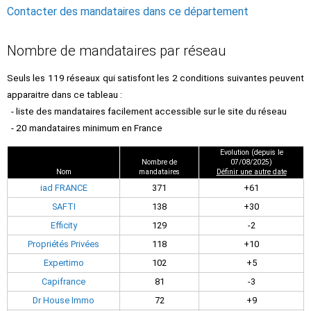
Contacter des mandataires dans ce département
Nombre de mandataires par réseau
Seuls les 119 réseaux qui satisfont les 2 conditions suivantes peuvent
apparaitre dans ce tableau :
- liste des mandataires facilement accessible sur le site du réseau
- 20 mandataires minimum en France
Evolution (depuis le
Nombre de
07/08/2025)
Nom
mandataires
Définir une autre date
iad FRANCE
371
+61
SAFTI
138
+30
Efficity
129
-2
Propriétés Privées
118
+10
Expertimo
102
+5
Capifrance
81
-3
Dr House Immo
72
+9