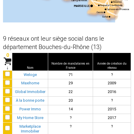
9 réseaux ont leur siège social dans le
département Bouches-du-Rhône (13)
0
Nombre de mandataires en
Année de création du
↓
Nom
France
réseau
Weloge
71
?
Maxihome
29
2009
Global Immobilier
22
2016
À la bonne porte
20
?
Power Immo
14
2015
My Home Store
?
2017
Marketplace
?
?
Immobilier