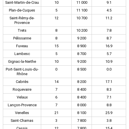
Saint-Martin-de-Crau
10
11 000
9.1
Plan-de-Cuques
5
11 100
4.5
Saint-Rémy-de-
12
10 700
11.2
Provence
Trets
8
10 200
7.8
Pélissanne
8
9 200
8.7
Fuveau
15
8 900
16.9
Lambesc
5
8 700
5.7
Gignac-la-Nerthe
10
9 200
10.9
Port-Saint-Louis-du-
0
8 500
0.0
Rhône
Cabriès
14
8 200
17.1
Roquevaire
7
8 400
8.3
Velaux
6
8 400
7.1
Lançon-Provence
7
8 000
8.8
Venelles
21
8 100
25.9
Saint-Chamas
3
7 800
3.8
Cassis
12
7 800
15.4