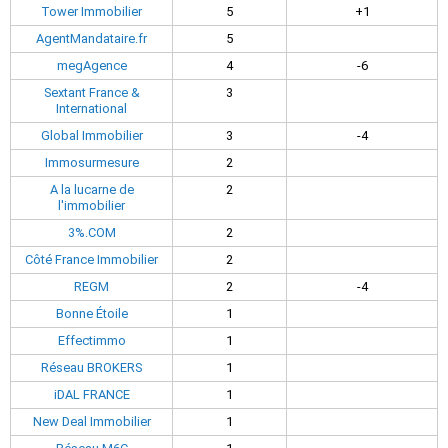
Tower Immobilier
5
+1
AgentMandataire.fr
5
megAgence
4
-6
Sextant France &
3
International
Global Immobilier
3
-4
Immosurmesure
2
A la lucarne de
2
l'immobilier
3%.COM
2
Côté France Immobilier
2
REGM
2
-4
Bonne Étoile
1
Effectimmo
1
Réseau BROKERS
1
iDAL FRANCE
1
New Deal Immobilier
1