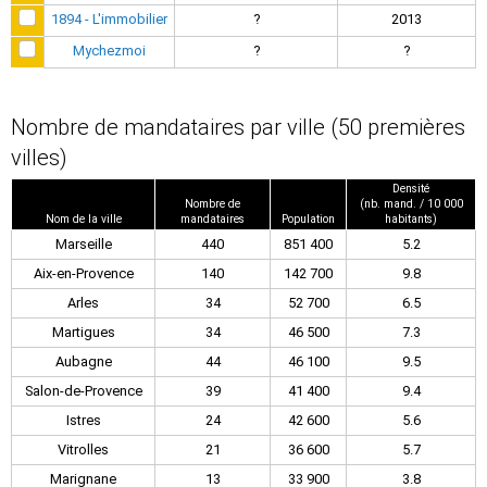
1894 - L'immobilier
?
2013
Mychezmoi
?
?
Nombre de mandataires par ville (50 premières
villes)
Densité
Nombre de
(nb. mand. / 10 000
Nom de la ville
mandataires
Population
habitants)
Marseille
440
851 400
5.2
Aix-en-Provence
140
142 700
9.8
Arles
34
52 700
6.5
Martigues
34
46 500
7.3
Aubagne
44
46 100
9.5
Salon-de-Provence
39
41 400
9.4
Istres
24
42 600
5.6
Vitrolles
21
36 600
5.7
Marignane
13
33 900
3.8