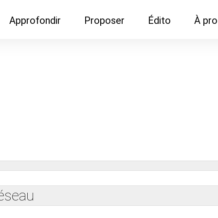
Approfondir
Proposer
Édito
À pr
Demandes de
Recommander son réseau
Newsletter
Nous c
documentation
Recommander un
Métier
Qui so
Rencontres autour d'un
organisme de formation
Portails immobiliers
café
Dispo "autour d'un café"
ns
Café du commerce
Cercles inter-agences
Publicité (pour réseaux)
ormation
Label Libre max
réseau