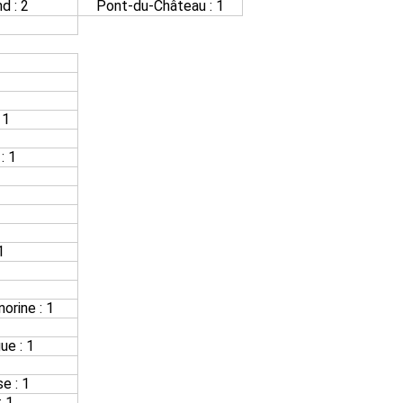
d : 2
Pont-du-Château : 1
 1
: 1
1
orine : 1
ue : 1
e : 1
 1