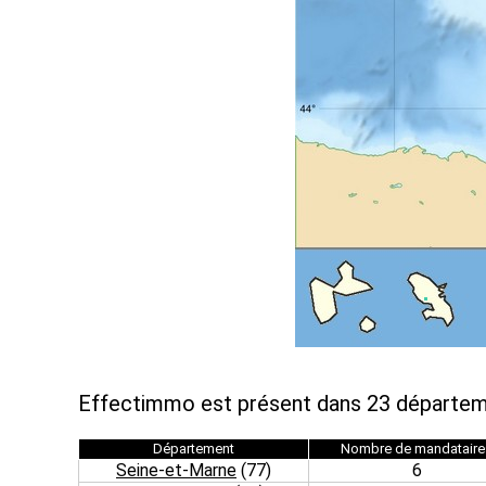
Effectimmo est présent dans 23 départem
Département
Nombre de mandataire
Seine-et-Marne
(77)
6