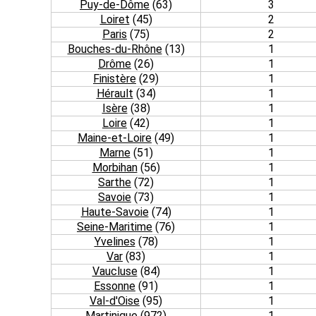
Puy-de-Dôme
(63)
3
Loiret
(45)
2
Paris
(75)
2
Bouches-du-Rhône
(13)
1
Drôme
(26)
1
Finistère
(29)
1
Hérault
(34)
1
Isère
(38)
1
Loire
(42)
1
Maine-et-Loire
(49)
1
Marne
(51)
1
Morbihan
(56)
1
Sarthe
(72)
1
Savoie
(73)
1
Haute-Savoie
(74)
1
Seine-Maritime
(76)
1
Yvelines
(78)
1
Var
(83)
1
Vaucluse
(84)
1
Essonne
(91)
1
Val-d'Oise
(95)
1
Martinique
(972)
1