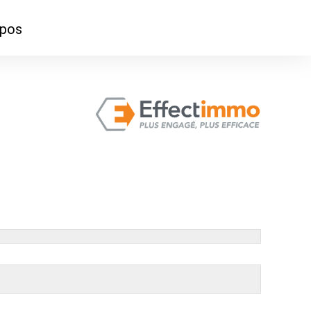
opos
ontacter
mmes-nous ?