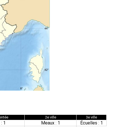
sentée
2e ville
3e ville
: 1
Meaux : 1
Écuelles : 1