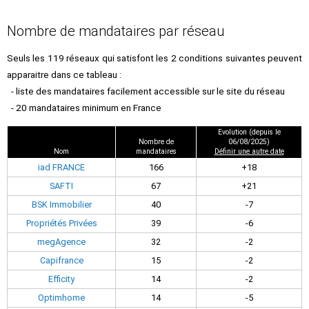
Nombre de mandataires par réseau
Seuls les 119 réseaux qui satisfont les 2 conditions suivantes peuvent
apparaitre dans ce tableau :
- liste des mandataires facilement accessible sur le site du réseau
- 20 mandataires minimum en France
Evolution (depuis le
Nombre de
06/08/2025)
Nom
mandataires
Définir une autre date
iad FRANCE
166
+18
SAFTI
67
+21
BSK Immobilier
40
-7
Propriétés Privées
39
-6
megAgence
32
-2
Capifrance
15
-2
Efficity
14
-2
Optimhome
14
-5