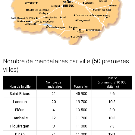
Nombre de mandataires par ville (50 premières
villes)
Densité
Nombre de
(nb. mand. / 10 000
Nom de la ville
mandataires
Population
habitants)
Saint-Brieuc
21
45 900
4.6
Lannion
20
19 700
10.2
Plérin
4
13 500
3.0
Lamballe
12
11 700
10.3
Ploufragan
8
11 000
7.3
Dinan
21
11 000
19.1