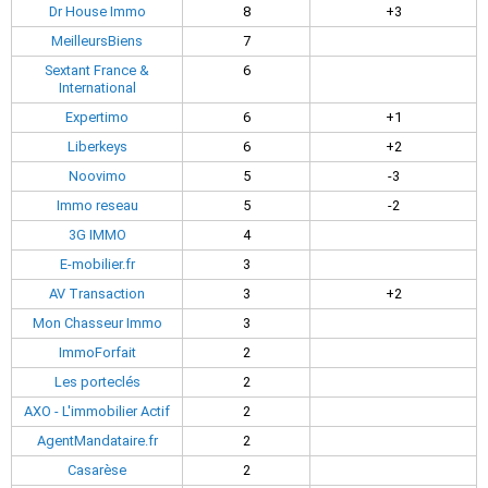
Dr House Immo
8
+3
MeilleursBiens
7
Sextant France &
6
International
Expertimo
6
+1
Liberkeys
6
+2
Noovimo
5
-3
Immo reseau
5
-2
3G IMMO
4
E-mobilier.fr
3
AV Transaction
3
+2
Mon Chasseur Immo
3
ImmoForfait
2
Les porteclés
2
AXO - L'immobilier Actif
2
AgentMandataire.fr
2
Casarèse
2