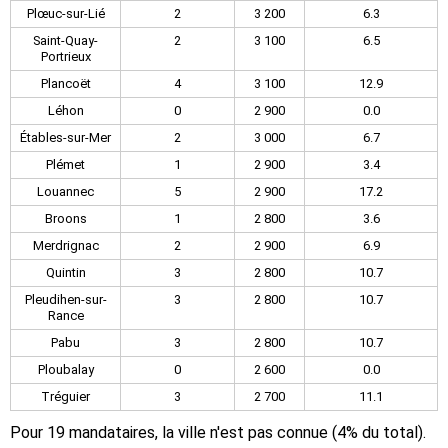
Plœuc-sur-Lié
2
3 200
6.3
Saint-Quay-
2
3 100
6.5
Portrieux
Plancoët
4
3 100
12.9
Léhon
0
2 900
0.0
Étables-sur-Mer
2
3 000
6.7
Plémet
1
2 900
3.4
Louannec
5
2 900
17.2
Broons
1
2 800
3.6
Merdrignac
2
2 900
6.9
Quintin
3
2 800
10.7
Pleudihen-sur-
3
2 800
10.7
Rance
Pabu
3
2 800
10.7
Ploubalay
0
2 600
0.0
Tréguier
3
2 700
11.1
Pour 19 mandataires, la ville n'est pas connue (4% du total).