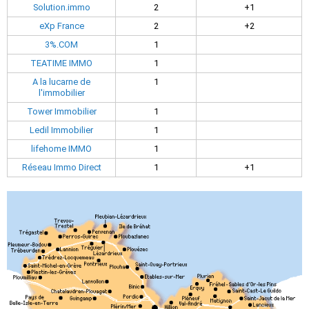
Solution.immo
2
+1
eXp France
2
+2
3%.COM
1
TEATIME IMMO
1
A la lucarne de
1
l'immobilier
Tower Immobilier
1
Ledil Immobilier
1
lifehome IMMO
1
Réseau Immo Direct
1
+1