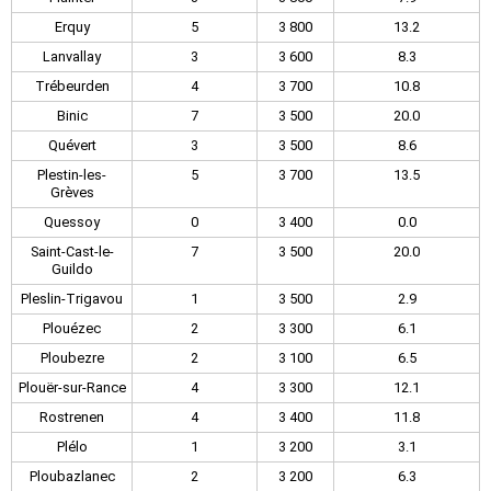
Erquy
5
3 800
13.2
Lanvallay
3
3 600
8.3
Trébeurden
4
3 700
10.8
Binic
7
3 500
20.0
Quévert
3
3 500
8.6
Plestin-les-
5
3 700
13.5
Grèves
Quessoy
0
3 400
0.0
Saint-Cast-le-
7
3 500
20.0
Guildo
Pleslin-Trigavou
1
3 500
2.9
Plouézec
2
3 300
6.1
Ploubezre
2
3 100
6.5
Plouër-sur-Rance
4
3 300
12.1
Rostrenen
4
3 400
11.8
Plélo
1
3 200
3.1
Ploubazlanec
2
3 200
6.3