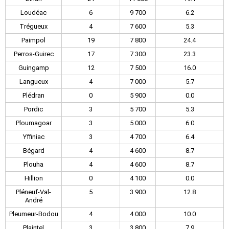
Loudéac
6
9 700
6.2
Trégueux
4
7 600
5.3
Paimpol
19
7 800
24.4
Perros-Guirec
17
7 300
23.3
Guingamp
12
7 500
16.0
Langueux
4
7 000
5.7
Plédran
0
5 900
0.0
Pordic
3
5 700
5.3
Ploumagoar
3
5 000
6.0
Yffiniac
3
4 700
6.4
Bégard
4
4 600
8.7
Plouha
4
4 600
8.7
Hillion
0
4 100
0.0
Pléneuf-Val-
5
3 900
12.8
André
Pleumeur-Bodou
4
4 000
10.0
Plaintel
3
3 800
7.9