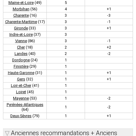
Maine-et-Loire
(49)
5
Morbihan
(56)
4
+1
Charente
(16)
3
-3
Charente-Maritime
(17)
3
-1
Gironde
(33)
3
+1
Indre-et-Loire
(37)
3
Vienne
(86)
3
-1
Cher
(18)
2
+2
Landes
(40)
2
-2
Dordogne
(24)
1
Finistère
(29)
1
Haute-Garonne
(31)
1
+1
Gers
(32)
1
+1
Loir-et-Cher
(41)
1
Loiret
(45)
1
Mayenne
(53)
1
-2
Pyrénées-Atlantiques
1
-2
(64)
Deux-Sèvres
(79)
1
+1
Anciennes recommandations + Anciens