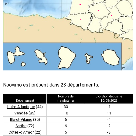
Noovimo est présent dans 23 départements.
Nombre de
Evolution depuis le
Département
mandataires
10/08/2025
Loire-Atlantique
(44)
33
-1
Vendée
(85)
10
+1
Ille-et-Vilaine
(35)
6
-4
Sarthe
(72)
6
-2
Côtes-d'Armor
(22)
5
-3