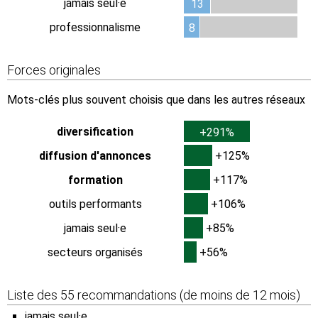
jamais seul·e
13
professionnalisme
8
Forces originales
Mots-clés plus souvent choisis que dans les autres réseaux
diversification
+291%
diffusion d'annonces
+125%
formation
+117%
outils performants
+106%
jamais seul·e
+85%
secteurs organisés
+56%
Liste des 55 recommandations (de moins de 12 mois)
jamais seul·e