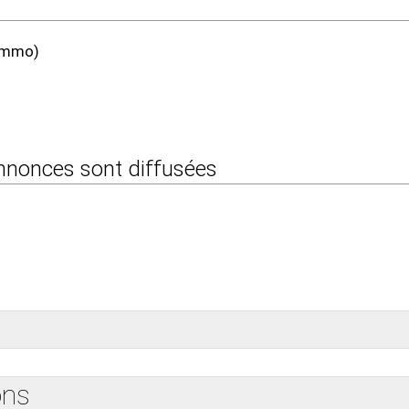
rimmo)
 annonces sont diffusées
ons