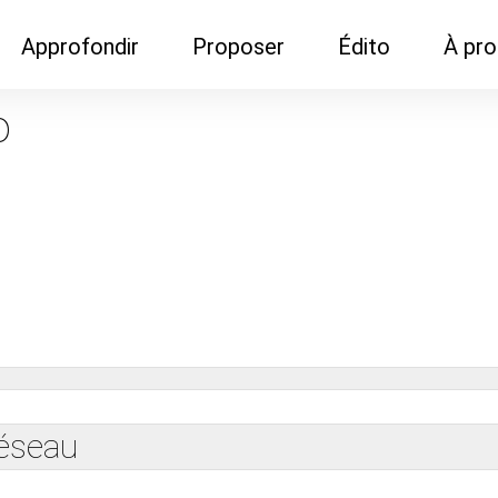
Approfondir
Proposer
Édito
À pr
Demandes de
Recommander son réseau
Newsletter
Nous c
o
documentation
Recommander un
Métier
Qui so
Rencontres autour d'un
organisme de formation
Portails immobiliers
café
Dispo "autour d'un café"
ns
Café du commerce
Cercles inter-agences
Publicité (pour réseaux)
ormation
Label Libre max
réseau