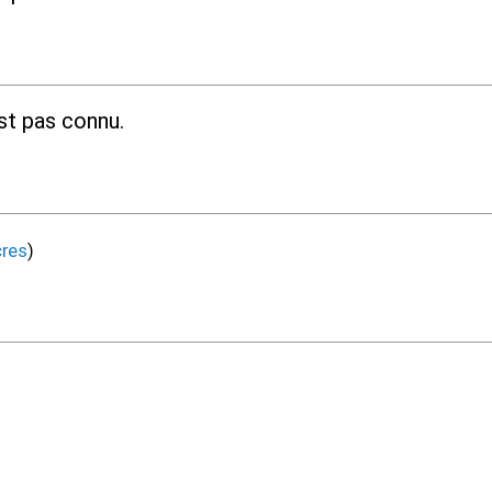
st pas connu.
cres
)