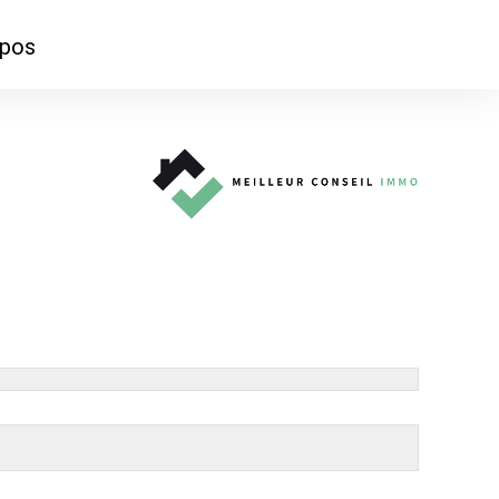
opos
ontacter
mmes-nous ?