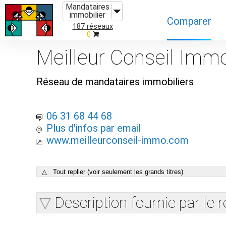
Mandataires
immobilier
Comparer
187 réseaux
0
Caractéristiques
Meilleur Conseil Imm
Évolutions
Réseau de mandataires immobiliers
Implantations
Recommandatio
06 31 68 44 68
Plus d'infos par email
Organismes de f
www.meilleurconseil-immo.com
△ Tout replier (voir seulement les grands titres)
Description fournie par le 