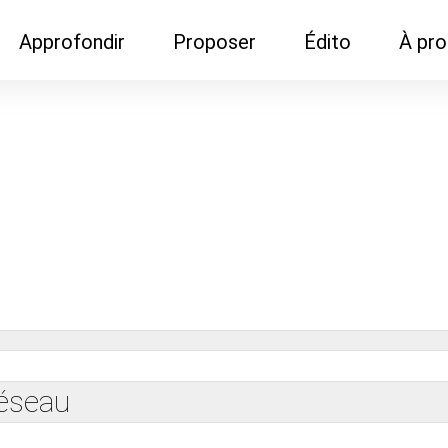
Approfondir
Proposer
Édito
À pr
Demandes de
Recommander son réseau
Newsletter
Nous c
documentation
Recommander un
Métier
Qui so
Rencontres autour d'un
organisme de formation
Portails immobiliers
café
Dispo "autour d'un café"
ns
Café du commerce
Cercles inter-agences
Publicité (pour réseaux)
ormation
Label Libre max
réseau