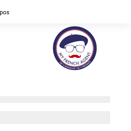
opos
ontacter
mmes-nous ?