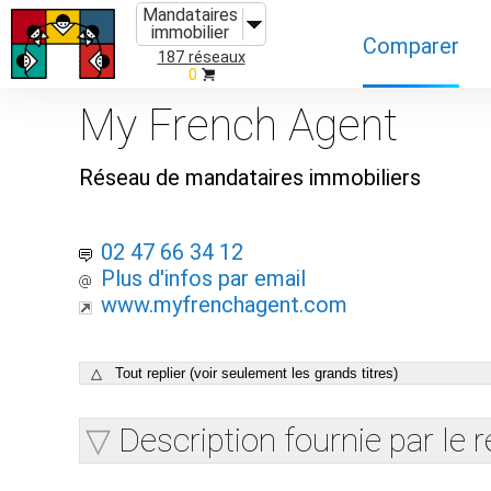
Mandataires
immobilier
Comparer
187 réseaux
0
Caractéristiques
My French Agent
Évolutions
Réseau de mandataires immobiliers
Implantations
Recommandatio
02 47 66 34 12
Plus d'infos par email
Organismes de f
www.myfrenchagent.com
△ Tout replier (voir seulement les grands titres)
Description fournie par le 