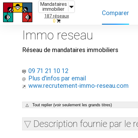
Mandataires
immobilier
Comparer
187 réseaux
0
Caractéristiques
Immo reseau
Évolutions
Réseau de mandataires immobiliers
Implantations
Recommandatio
09 71 21 10 12
Plus d'infos par email
Organismes de f
www.recrutement-immo-reseau.com
△ Tout replier (voir seulement les grands titres)
Description fournie par le 