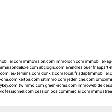
obilier.com immovision.com immoloch.com immobilier-ag
 lamaisondeluxe.com abclogis.com avendrealouer.fr appart
om les-terrains.com donkiz.com local.fr adaptimmobilie
o-one.com keltoa.com sitimmo.com jedeniche.com ornoximm
 bmykey.com twimmo.com green-acres.com immoweb.de ces
rprofessionnel.com cessionlocalcommercial.com immostre