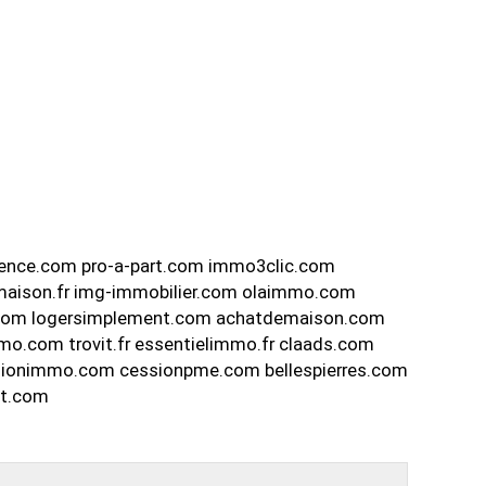
ence.com pro-a-part.com immo3clic.com
-maison.fr img-immobilier.com olaimmo.com
r.com logersimplement.com achatdemaison.com
o.com trovit.fr essentielimmo.fr claads.com
sionimmo.com cessionpme.com bellespierres.com
et.com