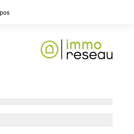
opos
ontacter
mmes-nous ?