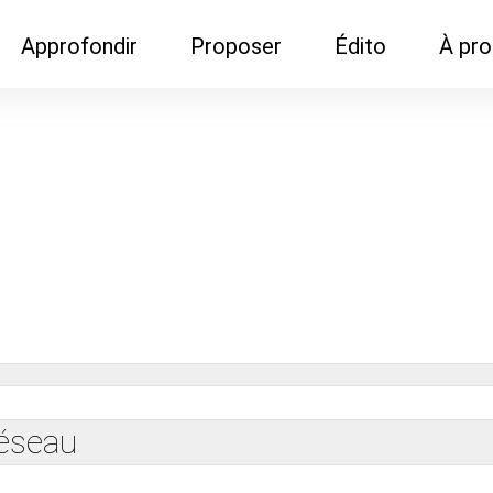
Approfondir
Proposer
Édito
À pr
Demandes de
Recommander son réseau
Newsletter
Nous c
documentation
Recommander un
Métier
Qui so
Rencontres autour d'un
organisme de formation
Portails immobiliers
café
Dispo "autour d'un café"
ns
Café du commerce
Cercles inter-agences
Publicité (pour réseaux)
ormation
Label Libre max
réseau