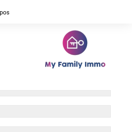
opos
ontacter
mmes-nous ?