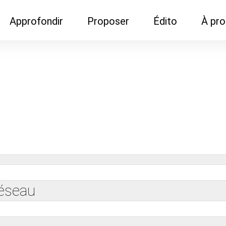
Approfondir
Proposer
Édito
À pr
Demandes de
Recommander son réseau
Newsletter
Nous c
documentation
Recommander un
Métier
Qui so
Rencontres autour d'un
organisme de formation
Portails immobiliers
café
Dispo "autour d'un café"
ns
Café du commerce
Cercles inter-agences
Publicité (pour réseaux)
ormation
Label Libre max
réseau