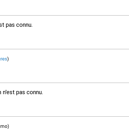
st pas connu.
cres
)
 n'est pas connu.
mmo)