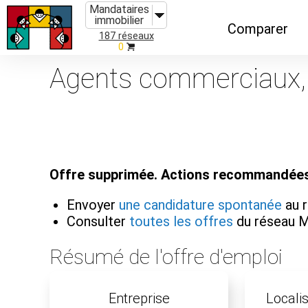
Mandataires
immobilier
Comparer
187 réseaux
0
Caractéristiques
Agents commerciaux, 
Évolutions
Implantations
Recommandatio
Offre supprimée. Actions recommandées
Organismes de f
Envoyer
une candidature spontanée
au 
Consulter
toutes les offres
du réseau 
Résumé de l'offre d'emploi
Entreprise
Localis