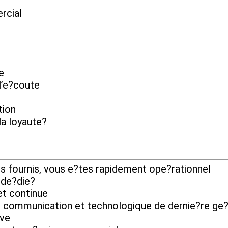
rcial
e
l’e?coute
tion
la loyaute?
ils fournis, vous e?tes rapidement ope?rationnel
 de?die?
et continue
e communication et technologique de dernie?re ge?
ive