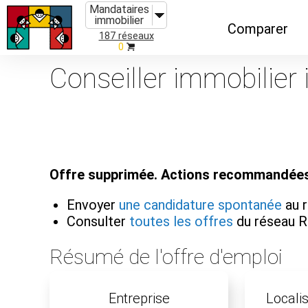
Mandataires
immobilier
Comparer
187 réseaux
0
Caractéristiques
Conseiller immobilier
Évolutions
Implantations
Recommandatio
Offre supprimée. Actions recommandées
Organismes de f
Envoyer
une candidature spontanée
au 
Consulter
toutes les offres
du réseau R
Résumé de l'offre d'emploi
Entreprise
Localis