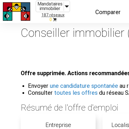
Mandataires
immobilier
Comparer
187 réseaux
0
Caractéristiques
Conseiller immobilier (
Évolutions
Implantations
Recommandatio
Offre supprimée. Actions recommandées
Organismes de f
Envoyer
une candidature spontanée
au 
Consulter
toutes les offres
du réseau 
Résumé de l'offre d'emploi
Entreprise
Localis