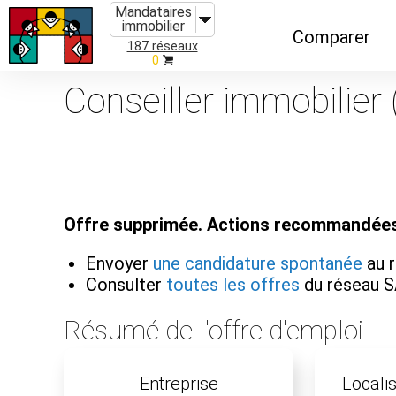
Mandataires
immobilier
Comparer
187 réseaux
0
Caractéristiques
Conseiller immobilier 
Évolutions
Implantations
Recommandatio
Offre supprimée. Actions recommandées
Organismes de f
Envoyer
une candidature spontanée
au 
Consulter
toutes les offres
du réseau 
Résumé de l'offre d'emploi
Entreprise
Localis