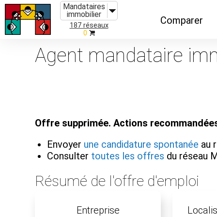
Mandataires
immobilier
Comparer
187 réseaux
0
Caractéristiques
Agent mandataire immob
Évolutions
Implantations
Recommandatio
Offre supprimée. Actions recommandées
Organismes de f
Envoyer
une candidature spontanée
au r
Consulter
toutes les offres
du réseau M
Résumé de l'offre d'emploi
Entreprise
Localis