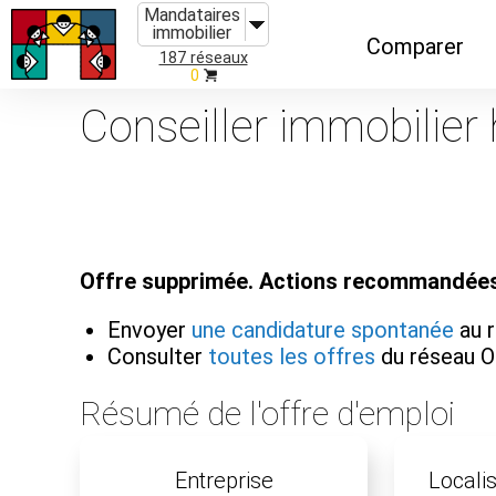
Mandataires
immobilier
Comparer
187 réseaux
0
Caractéristiques
Conseiller immobilier 
Évolutions
Implantations
Recommandatio
Offre supprimée. Actions recommandées
Organismes de f
Envoyer
une candidature spontanée
au 
Consulter
toutes les offres
du réseau 
Résumé de l'offre d'emploi
Entreprise
Localis