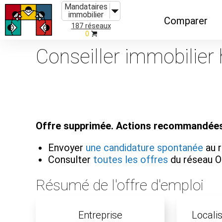
Mandataires
immobilier
Comparer
187 réseaux
0
Caractéristiques
Conseiller immobilier 
Évolutions
Implantations
Recommandatio
Offre supprimée. Actions recommandées
Organismes de f
Envoyer
une candidature spontanée
au 
Consulter
toutes les offres
du réseau 
Résumé de l'offre d'emploi
Entreprise
Localis