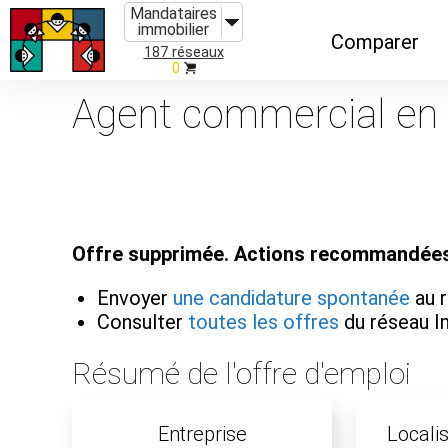
Mandataires
immobilier
Comparer
187 réseaux
0
Caractéristiques
Agent commercial en i
Évolutions
Implantations
Recommandatio
Offre supprimée. Actions recommandées
Organismes de f
Envoyer
une candidature spontanée
au 
Consulter
toutes les offres
du réseau 
Résumé de l'offre d'emploi
Entreprise
Localis