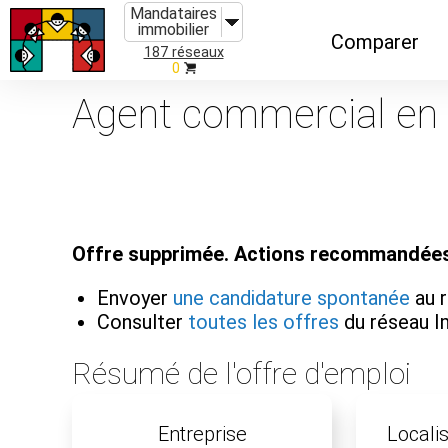
Mandataires
immobilier
Comparer
187 réseaux
0
Caractéristiques
Agent commercial en i
Évolutions
Implantations
Recommandatio
Offre supprimée. Actions recommandées
Organismes de f
Envoyer
une candidature spontanée
au 
Consulter
toutes les offres
du réseau 
Résumé de l'offre d'emploi
Entreprise
Localis