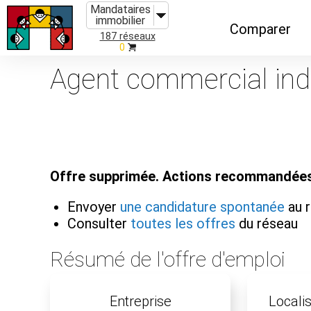
Mandataires
immobilier
Comparer
187 réseaux
0
Caractéristiques
Agent commercial indé
Évolutions
Implantations
Recommandatio
Offre supprimée. Actions recommandées
Organismes de f
Envoyer
une candidature spontanée
au 
Consulter
toutes les offres
du réseau
Résumé de l'offre d'emploi
Entreprise
Localis