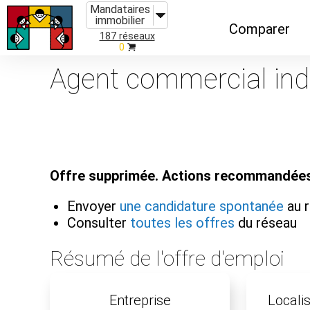
Mandataires
immobilier
Comparer
187 réseaux
0
Caractéristiques
Agent commercial indé
Évolutions
Implantations
Recommandatio
Offre supprimée. Actions recommandées
Organismes de f
Envoyer
une candidature spontanée
au 
Consulter
toutes les offres
du réseau
Résumé de l'offre d'emploi
Entreprise
Localis