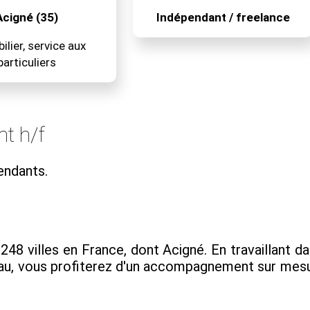
Acigné (35)
Indépendant / freelance
lier, service aux
particuliers
t h/f
endants.
48 villes en France, dont Acigné. En travaillant da
u, vous profiterez d'un accompagnement sur mesur