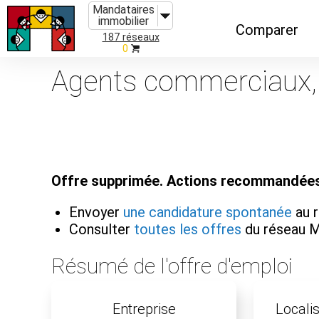
Mandataires
immobilier
Comparer
187 réseaux
0
Caractéristiques
Agents commerciaux, 
Évolutions
Implantations
Recommandatio
Offre supprimée. Actions recommandées
Organismes de f
Envoyer
une candidature spontanée
au 
Consulter
toutes les offres
du réseau 
Résumé de l'offre d'emploi
Entreprise
Localis