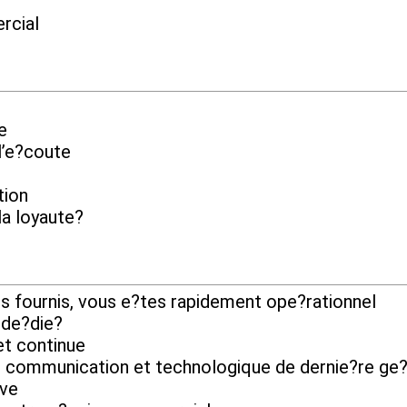
rcial
e
l’e?coute
tion
la loyaute?
ils fournis, vous e?tes rapidement ope?rationnel
 de?die?
et continue
e communication et technologique de dernie?re ge?
ive