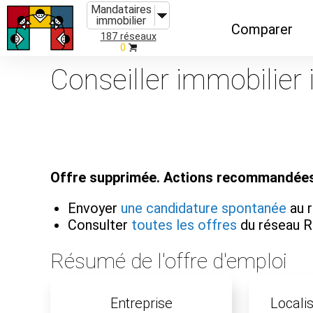
Mandataires
immobilier
Comparer
187 réseaux
0
Caractéristiques
Conseiller immobilier
Évolutions
Implantations
Recommandatio
Offre supprimée. Actions recommandées
Organismes de f
Envoyer
une candidature spontanée
au 
Consulter
toutes les offres
du réseau R
Résumé de l'offre d'emploi
Entreprise
Localis