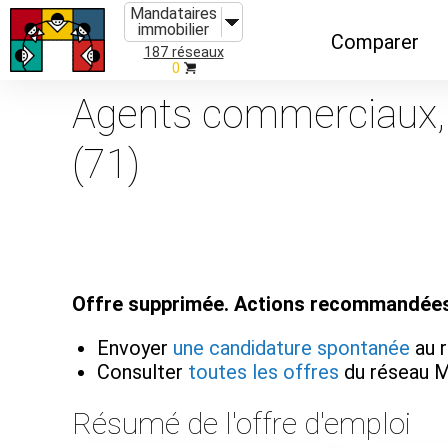
Mandataires
immobilier
Comparer
187 réseaux
0
Caractéristiques
Agents commerciaux, 
Évolutions
(71)
Implantations
Recommandatio
Organismes de f
Offre supprimée. Actions recommandées
Envoyer
une candidature spontanée
au 
Consulter
toutes les offres
du réseau 
Résumé de l'offre d'emploi