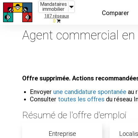
Mandataires
immobilier
Comparer
187 réseaux
0
Caractéristiques
Agent commercial en i
Évolutions
Implantations
Recommandatio
Offre supprimée. Actions recommandées
Organismes de f
Envoyer
une candidature spontanée
au 
Consulter
toutes les offres
du réseau 
Résumé de l'offre d'emploi
Entreprise
Localis