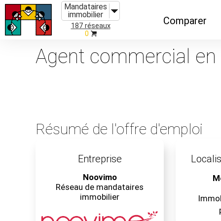
Mandataires
immobilier
Comparer
187 réseaux
0
Caractéristiques
Agent commercial en i
Évolutions
Implantations
Recommandatio
Résumé de l'offre d'emploi
Organismes de f
Entreprise
Localis
Noovimo
Mo
Réseau de mandataires
immobilier
Immobi