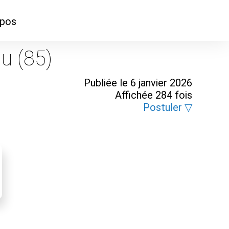
opos
ontacter
u (85)
mmes-nous ?
Publiée le 6 janvier 2026
Affichée 284 fois
Postuler ▽