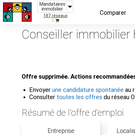
Mandataires
immobilier
Comparer
187 réseaux
0
Caractéristiques
Conseiller immobilier 
Évolutions
Implantations
Recommandatio
Offre supprimée. Actions recommandées
Organismes de f
Envoyer
une candidature spontanée
au 
Consulter
toutes les offres
du réseau 
Résumé de l'offre d'emploi
Entreprise
Localis