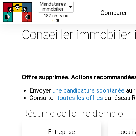
Mandataires
immobilier
Comparer
187 réseaux
0
Caractéristiques
Conseiller immobilier
Évolutions
Implantations
Recommandatio
Offre supprimée. Actions recommandées
Organismes de f
Envoyer
une candidature spontanée
au 
Consulter
toutes les offres
du réseau R
Résumé de l'offre d'emploi
Entreprise
Localis