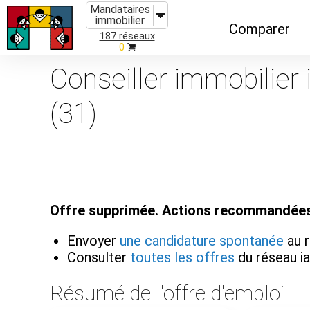
Mandataires
immobilier
Comparer
187 réseaux
0
Caractéristiques
Conseiller immobilier
Évolutions
(31)
Implantations
Recommandatio
Organismes de f
Offre supprimée. Actions recommandées
Envoyer
une candidature spontanée
au 
Consulter
toutes les offres
du réseau 
Résumé de l'offre d'emploi