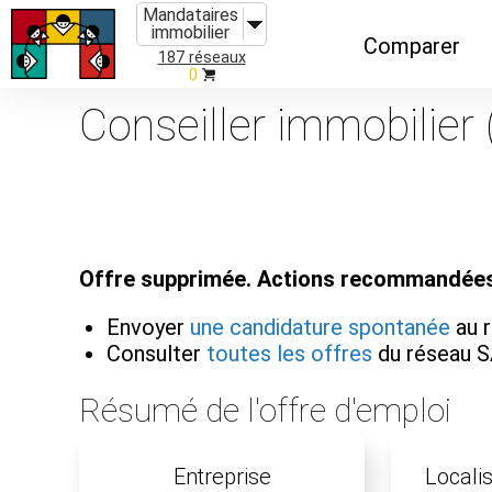
Mandataires
immobilier
Comparer
187 réseaux
0
Caractéristiques
Conseiller immobilier 
Évolutions
Implantations
Recommandatio
Offre supprimée. Actions recommandées
Organismes de f
Envoyer
une candidature spontanée
au 
Consulter
toutes les offres
du réseau 
Résumé de l'offre d'emploi
Entreprise
Localis