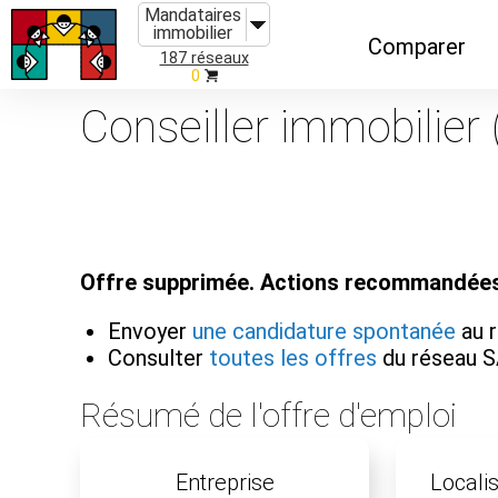
Mandataires
immobilier
Comparer
187 réseaux
0
Caractéristiques
Conseiller immobilier 
Évolutions
Implantations
Recommandatio
Offre supprimée. Actions recommandées
Organismes de f
Envoyer
une candidature spontanée
au 
Consulter
toutes les offres
du réseau 
Résumé de l'offre d'emploi
Entreprise
Localis