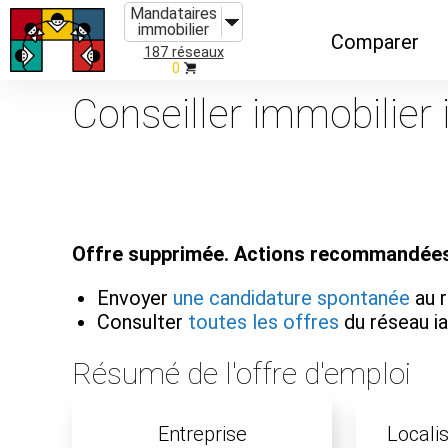
Mandataires
immobilier
Comparer
187 réseaux
0
Caractéristiques
Conseiller immobilier
Évolutions
Implantations
Recommandatio
Offre supprimée. Actions recommandées
Organismes de f
Envoyer
une candidature spontanée
au 
Consulter
toutes les offres
du réseau 
Résumé de l'offre d'emploi
Entreprise
Localis