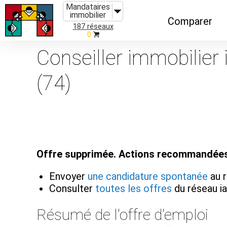
Mandataires
immobilier
Comparer
187 réseaux
0
Caractéristiques
Conseiller immobilier
Évolutions
(74)
Implantations
Recommandatio
Organismes de f
Offre supprimée. Actions recommandées
Envoyer
une candidature spontanée
au 
Consulter
toutes les offres
du réseau 
Résumé de l'offre d'emploi