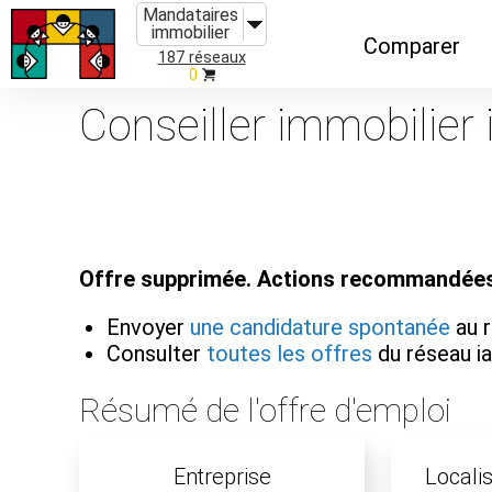
Mandataires
immobilier
Comparer
187 réseaux
0
Caractéristiques
Conseiller immobilier
Évolutions
Implantations
Recommandatio
Offre supprimée. Actions recommandées
Organismes de f
Envoyer
une candidature spontanée
au 
Consulter
toutes les offres
du réseau 
Résumé de l'offre d'emploi
Entreprise
Localis