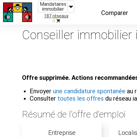
Mandataires
immobilier
Comparer
187 réseaux
0
Caractéristiques
Conseiller immobilier 
Évolutions
Implantations
Recommandatio
Offre supprimée. Actions recommandées
Organismes de f
Envoyer
une candidature spontanée
au 
Consulter
toutes les offres
du réseau 
Résumé de l'offre d'emploi
Entreprise
Localis