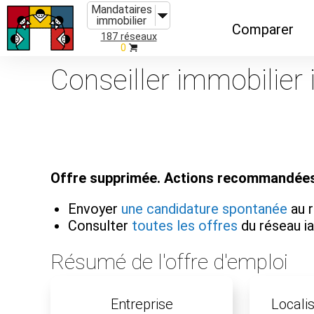
Mandataires
immobilier
Comparer
187 réseaux
0
Caractéristiques
Conseiller immobilier 
Évolutions
Implantations
Recommandatio
Offre supprimée. Actions recommandées
Organismes de f
Envoyer
une candidature spontanée
au 
Consulter
toutes les offres
du réseau 
Résumé de l'offre d'emploi
Entreprise
Localis