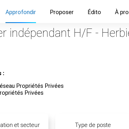
Approfondir
Proposer
Édito
À pr
Demandes de
Recommander son réseau
Newsletter
Nous c
r indépendant H/F - Herbi
documentation
Recommander un
Métier
Qui so
Rencontres autour d'un
organisme de formation
Portails immobiliers
café
Dispo "autour d'un café"
ns
Café du commerce
Cercles inter-agences
Publicité (pour réseaux)
 :
ormation
Label Libre max
éseau Propriétés Privées
ropriétés Privées
ation et secteur
Type de poste