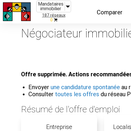
Mandataires
immobilier
Comparer
187 réseaux
0
Caractéristiques
Négociateur immobilie
Évolutions
Implantations
Recommandatio
Offre supprimée. Actions recommandées
Organismes de f
Envoyer
une candidature spontanée
au r
Consulter
toutes les offres
du réseau P
Résumé de l'offre d'emploi
Entreprise
Localis