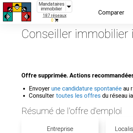
Mandataires
immobilier
Comparer
187 réseaux
0
Caractéristiques
Conseiller immobilier
Évolutions
Implantations
Recommandatio
Offre supprimée. Actions recommandées
Organismes de f
Envoyer
une candidature spontanée
au 
Consulter
toutes les offres
du réseau 
Résumé de l'offre d'emploi
Entreprise
Localis