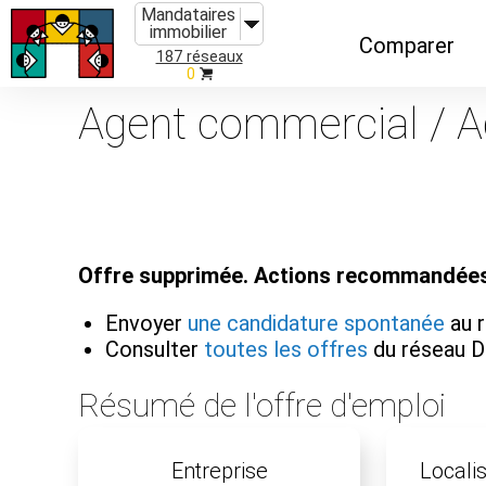
Mandataires
immobilier
Comparer
187 réseaux
0
Caractéristiques
Agent commercial / A
Évolutions
Implantations
Recommandatio
Offre supprimée. Actions recommandées
Organismes de f
Envoyer
une candidature spontanée
au r
Consulter
toutes les offres
du réseau D
Résumé de l'offre d'emploi
Entreprise
Localis