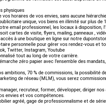
es physiques
e vos horaires de vos envies, sans aucune hiérarchi
licitaire unique, vos biens en illimité sur plus de 11
votre email professionnel, les locaux à disposition,
it cartes de visite, flyers, mailing, panneaux , vid
accès à une boutique en ligne sur notre dupontsto
rétaire personnelle pour gérer vos rendez-vous et to
ook, Twitter, Instagram, Youtube
alisé tout au long de votre carrière.
e démarche zéro papier avec l'ensemble des mandats,
s ambitions, 70 % de commissions, la possibilité d
Marketing de réseau (MLM), vous serez commissionné
 manager, recruteur, former, développer, diriger no
vos envies et vos compétences.
lier agréé, gage de professionnalisme et de sérieux