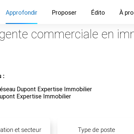
Approfondir
Proposer
Édito
À pr
Demandes de
Recommander son réseau
Newsletter
Nous c
gente commerciale en immo
documentation
Recommander un
Métier
Qui so
Rencontres autour d'un
organisme de formation
Portails immobiliers
café
Dispo "autour d'un café"
ns
Café du commerce
Cercles inter-agences
Publicité (pour réseaux)
 :
ormation
Label Libre max
éseau Dupont Expertise Immobilier
upont Expertise Immobilier
ation et secteur
Type de poste