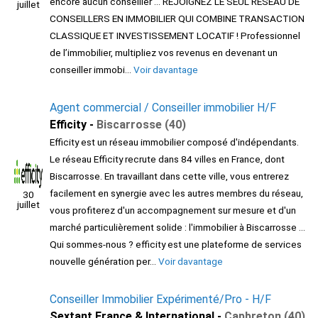
encore aucun conseiller ... REJOIGNEZ LE SEUL RÉSEAU DE
juillet
CONSEILLERS EN IMMOBILIER QUI COMBINE TRANSACTION
CLASSIQUE ET INVESTISSEMENT LOCATIF ! Professionnel
de l’immobilier, multipliez vos revenus en devenant un
conseiller immobi...
Voir davantage
Agent commercial / Conseiller immobilier H/F
Efficity -
Biscarrosse (40)
Efficity est un réseau immobilier composé d'indépendants.
Le réseau Efficity recrute dans 84 villes en France, dont
Biscarrosse. En travaillant dans cette ville, vous entrerez
facilement en synergie avec les autres membres du réseau,
30
juillet
vous profiterez d'un accompagnement sur mesure et d'un
marché particulièrement solide : l'immobilier à Biscarrosse ...
Qui sommes-nous ? efficity est une plateforme de services
nouvelle génération per...
Voir davantage
Conseiller Immobilier Expérimenté/Pro - H/F
Sextant France & International -
Capbreton (40)