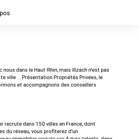
opos
ontacter
mmes-nous ?
 nous dans le Haut-Rhin, mais Illzach n'est pas
ville ... Présentation Propriétés Privées, le
s formons et accompagnons des conseillers
 recrute dans 150 villes en France, dont
es du réseau, vous profiterez d'un
way immobilier recrute ses futurs talents, dans