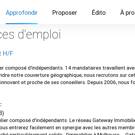
Approfondir
Proposer
Édito
À pr
Demandes de
Recommander son réseau
Newsletter
Nous c
ces d'emploi
documentation
Recommander un
Métier
Qui so
Rencontres autour d'un
organisme de formation
t H/F
Portails immobiliers
café
Dispo "autour d'un café"
ns
Café du commerce
er composé d'indépendants. 14 mandataires travaillent avec
Cercles inter-agences
Publicité (pour réseaux)
dre notre couverture géographique, nous recrutons sur cette 
ormation
Label Libre max
au innovant et proche de ses conseillers. Depuis 2006, nou
F
8)
ier composé d'indépendants. Le réseau Gateway Immobilier
, vous entrerez facilement en synergie avec les autres membr
 particulièrement solide : l'immobilier à Mulhouse ... Gate