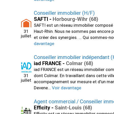
Conseiller immobilier (H/F)
SAFTI -
Horbourg-Wihr (68)
SAFTI est un réseau immobilier composé d
31
Haut-Rhin. Nous ne sommes pas encore prés
juillet
et créer des synergies. ... Qui sommes-no
davantage
Conseiller immobilier indépendant (
iad FRANCE -
Colmar (68)
iad FRANCE est un réseau immobilier comp
31
dont Colmar. En travaillant dans cette vil
juillet
accompagnement sur mesure et d'un marché 
Devene...
Voir davantage
Agent commercial / Conseiller immo
Efficity -
Saint-Louis (68)
Efficity est un réseau immobilier compos