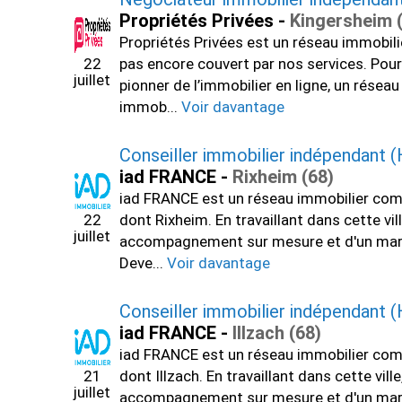
Propriétés Privées -
Kingersheim 
Propriétés Privées est un réseau immobil
22
pas encore couvert par nos services. Pour 
juillet
pionner de l’immobilier en ligne, un rése
immob...
Voir davantage
Conseiller immobilier indépendant (
iad FRANCE -
Rixheim (68)
iad FRANCE est un réseau immobilier comp
22
dont Rixheim. En travaillant dans cette vi
juillet
accompagnement sur mesure et d'un marché 
Deve...
Voir davantage
Conseiller immobilier indépendant (
iad FRANCE -
Illzach (68)
iad FRANCE est un réseau immobilier comp
21
dont Illzach. En travaillant dans cette vi
juillet
accompagnement sur mesure et d'un marché p