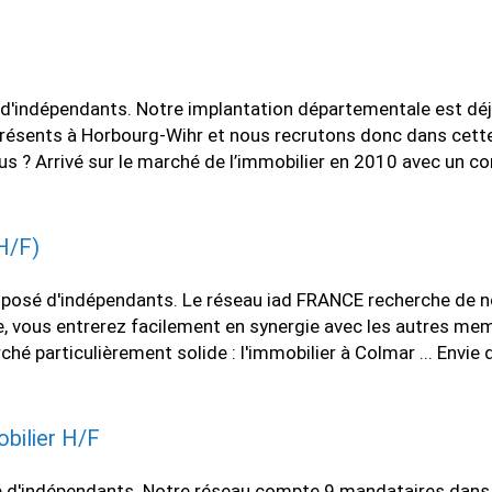
'indépendants. Notre implantation départementale est déjà 
ents à Horbourg-Wihr et nous recrutons donc dans cette vil
us ? Arrivé sur le marché de l’immobilier en 2010 avec un c
H/F)
osé d'indépendants. Le réseau iad FRANCE recherche de nou
le, vous entrerez facilement en synergie avec les autres me
particulièrement solide : l'immobilier à Colmar ... Envie d
bilier H/F
é d'indépendants. Notre réseau compte 9 mandataires dans l