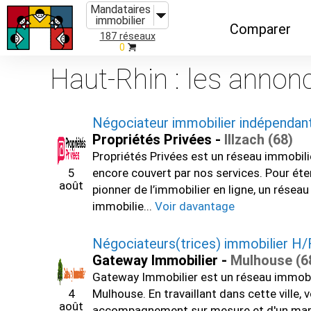
Mandataires
immobilier
Comparer
187 réseaux
0
Caractéristiques
Haut-Rhin : les annon
Évolutions
Négociateur immobilier indépendan
Implantations
Propriétés Privées -
Illzach (68)
Recommandatio
Propriétés Privées est un réseau immobili
5
encore couvert par nos services. Pour éten
Organismes de f
août
pionner de l’immobilier en ligne, un rése
immobilie...
Voir davantage
Négociateurs(trices) immobilier H/
Gateway Immobilier -
Mulhouse (6
Gateway Immobilier est un réseau immobil
4
Mulhouse. En travaillant dans cette ville
août
accompagnement sur mesure et d'un marché