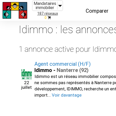
Mandataires
immobilier
Comparer
187 réseaux
0
Caractéristiques
Idimmo : les annonce
Évolutions
Implantations
1 annonce active pour Idimm
Recommandatio
Agent commercial (H/F)
Organismes de f
Idimmo -
Nanterre (92)
Idimmo est un réseau immobilier composé
22
ne sommes pas représentés à Nanterre pour
juillet
développement, IDIMMO, recherche un entr
import...
Voir davantage