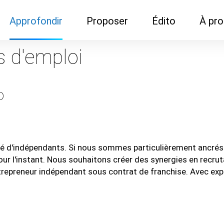
Approfondir
Proposer
Édito
À pr
Demandes de
Recommander son réseau
Newsletter
Nous c
s d'emploi
documentation
Recommander un
Métier
Qui so
Rencontres autour d'un
organisme de formation
Portails immobiliers
o
café
Dispo "autour d'un café"
ns
Café du commerce
Cercles inter-agences
Publicité (pour réseaux)
ormation
Label Libre max
 d'indépendants. Si nous sommes particulièrement ancrés 
 l'instant. Nous souhaitons créer des synergies en recrutan
epreneur indépendant sous contrat de franchise. Avec expér