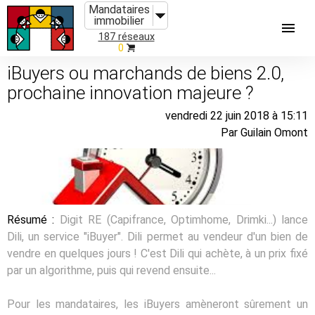
Mandataires
immobilier
187 réseaux
0
iBuyers ou marchands de biens 2.0,
prochaine innovation majeure ?
vendredi 22 juin 2018 à 15:11
Par Guilain Omont
Résumé :
Digit RE (Capifrance, Optimhome, Drimki...) lance
Dili, un service "iBuyer". Dili permet au vendeur d'un bien de
vendre en quelques jours ! C'est Dili qui achète, à un prix fixé
par un algorithme, puis qui revend ensuite...
Pour les mandataires, les iBuyers amèneront sûrement un