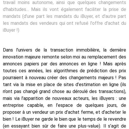
travail moins autonome, ainsi que quelques changements
d'habitudes... Mais ils vont également faciliter la prise de
mandats (d'une part les mandats du iBuyer, et d'autre part
les mandats des vendeurs qui ont refusé l'offre d'achat du
iBuyer !)
Dans l’univers de la transaction immobilière, la dernière
innovation majeure remonte selon moi au remplacement des
annonces papiers par des annonces en ligne ! Mais après
toutes ces années, les algorithmes de prédiction des prix
pourraient à nouveau créer des changements majeurs ! Pas
tant via la mise en place de sites d’estimation en ligne (ils
n’ont pas changé grand chose au déroulé des transactions),
mais via l’apparition de nouveaux acteurs, les iBuyers : une
entreprise capable, en l’espace de quelques jours, de
proposer à un vendeur un prix d’achat ferme, et d’acheter le
bien ! Le iBuyer ne garde le bien que le temps de le revendre
(en essayant bien sûr de faire une plus-value). Il s’agit de