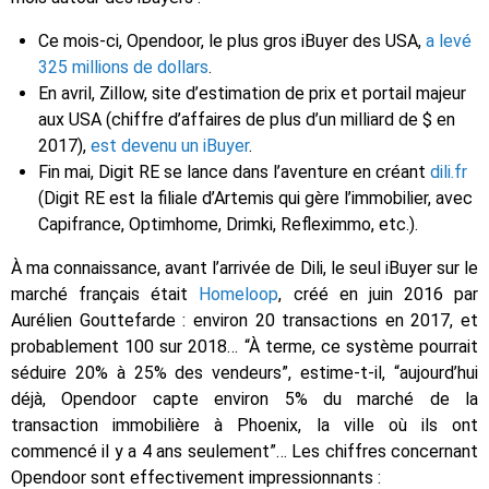
Ce mois-ci, Opendoor, le plus gros iBuyer des USA,
a levé
325 millions de dollars
.
En avril, Zillow, site d’estimation de prix et portail majeur
aux USA (chiffre d’affaires de plus d’un milliard de $ en
2017),
est devenu un iBuyer
.
Fin mai, Digit RE se lance dans l’aventure en créant
dili.fr
(Digit RE est la filiale d’Artemis qui gère l’immobilier, avec
Capifrance, Optimhome, Drimki, Refleximmo, etc.).
À ma connaissance, avant l’arrivée de Dili, le seul iBuyer sur le
marché français était
Homeloop
, créé en juin 2016 par
Aurélien Gouttefarde : environ 20 transactions en 2017, et
probablement 100 sur 2018… “À terme, ce système pourrait
séduire 20% à 25% des vendeurs”, estime-t-il, “aujourd’hui
déjà, Opendoor capte environ 5% du marché de la
transaction immobilière à Phoenix, la ville où ils ont
commencé il y a 4 ans seulement”… Les chiffres concernant
Opendoor sont effectivement impressionnants :