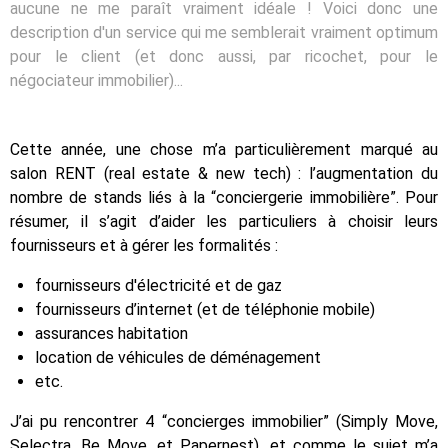
aucune ne me paraît vraiment idéale ! Voici donc une
description d'un service qui me semblerait vraiment optimum
pour le client (et donc aussi, par ricochet, pour le
négociateur immobilier)...
Cette année, une chose m’a particulièrement marqué au
salon RENT (real estate & new tech) : l’augmentation du
nombre de stands liés à la “conciergerie immobilière”. Pour
résumer, il s’agit d’aider les particuliers à choisir leurs
fournisseurs et à gérer les formalités :
fournisseurs d'électricité et de gaz
fournisseurs d’internet (et de téléphonie mobile)
assurances habitation
location de véhicules de déménagement
etc.
J’ai pu rencontrer 4 “concierges immobilier” (Simply Move,
Selectra, Be Move, et Papernest), et comme le sujet m’a